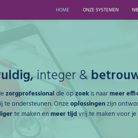
HOME
ONZE SYSTEMEN
NI
uldig,
integer &
betrouw
de
zorgprofessional
die op
zoek
is naar
meer effic
bij te ondersteunen. Onze
oplossingen
zijn ontwo
iger
te maken en
meer tijd
vrij te maken voor je