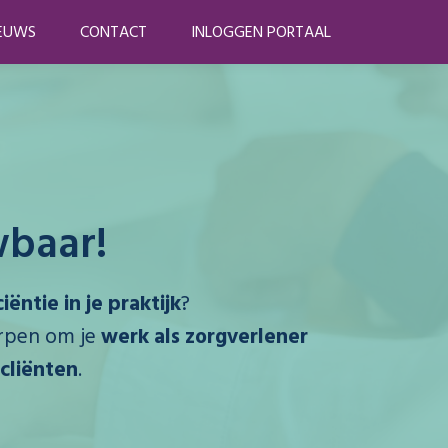
EUWS
CONTACT
INLOGGEN PORTAAL
baar!
iëntie in je praktijk
?
rpen om je
werk als zorgverlener
cliënten
.