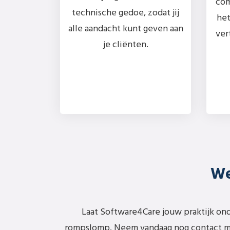
com
technische gedoe, zodat jij
het
alle aandacht kunt geven aan
ver
je cliënten.
We
Laat Software4Care jouw praktijk ond
rompslomp. Neem vandaag nog contact me