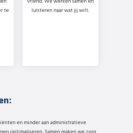
gen
vriend. We werken samen en
r te
luisteren naar wat jij wilt.
en:
tiënten en minder aan administratieve
nnen optimaliseren. Samen maken we zorg